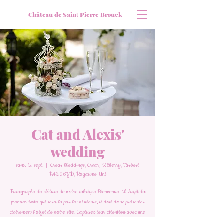
Château de Saint Pierre Brouck
Cat and Alexis'
wedding
sam. 12 sept.
  |  
Crear Weddings, Crear, Kilberry, Tarbert
PA29 6YD, Royaume-Uni
Paragraphe de clôture de votre rubrique Bienvenue. Il s'agit du
premier texte qui sera lu par les visiteurs, il doit donc présenter
clairement l'objet de votre site. Capturez leur attention avec une