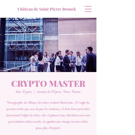
Château de Saint Pierre Brouck
CRYPTO MASTER
dim. 19 janv.
  |  
Avenue de l'Opéra, Paris, France
Paragraphe de clôture de votre section Bienvenue. Il s'agit du
premier texte qui sera lu par les visiteurs, il doit donc présenter
clairement l'objet de votre site. Capturez leur attention avec une
présentation intéressante, et ajoutez une image ou une vidéo
pour plus d'impact.