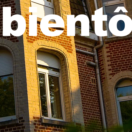
bientô