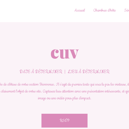
Accueil
Chambres d'hôte
Sém
cuv
DATE À DÉTERMINER
  |  
LIEU À DÉTERMINER
 de clôture de votre section Bienvenue. Il s'agit du premier texte qui sera lu par les visiteurs, i
 clairement l'objet de votre site. Capturez leur attention avec une présentation intéressante, et a
image ou une vidéo pour plus d'impact.
RSVP