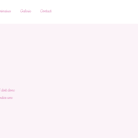
inaires
Galerie
Contact
l doit donc
joutez une