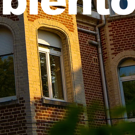
bientô