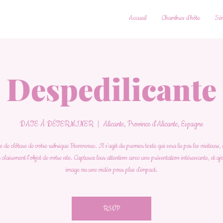
Accueil
Chambres d'hôte
Sém
Despedilicante
DATE À DÉTERMINER
  |  
Alicante, Province d'Alicante, Espagne
de clôture de votre rubrique Bienvenue. Il s'agit du premier texte qui sera lu par les visiteurs, 
 clairement l'objet de votre site. Capturez leur attention avec une présentation intéressante, et a
image ou une vidéo pour plus d'impact.
RSVP