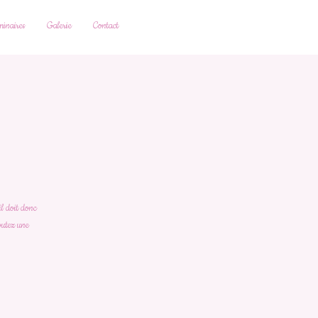
inaires
Galerie
Contact
il doit donc
joutez une