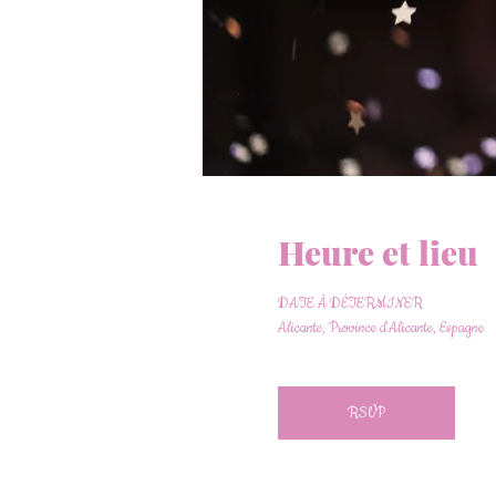
Heure et lieu
DATE À DÉTERMINER
Alicante, Province d'Alicante, Espagne
RSVP