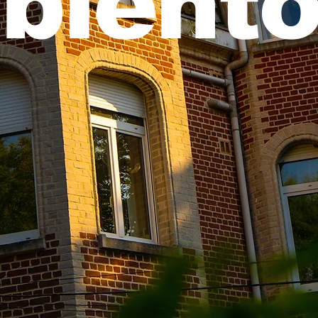
bientô