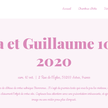
Accueil
Chambres d'hôte
Sém
a et Guillaume 1
2020
sam. 10 oct.
  |  
2 Rue de l'Église, 59269 Artres, France
de clôture de votre rubrique Bienvenue. Il s'agit du premier texte qui sera lu par les visiteurs, 
 clairement l'objet de votre site. Capturez leur attention avec une présentation intéressante, et a
image ou une vidéo pour plus d'impact.