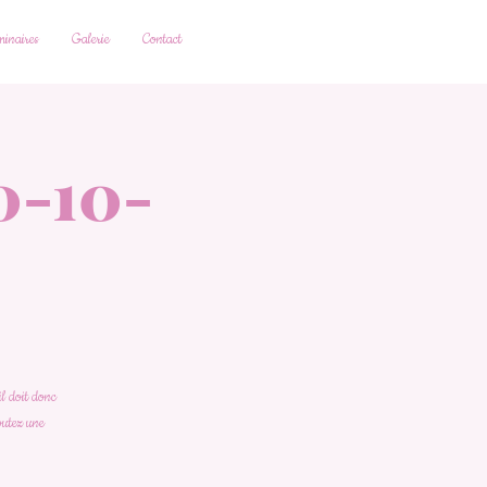
inaires
Galerie
Contact
0-10-
il doit donc
joutez une