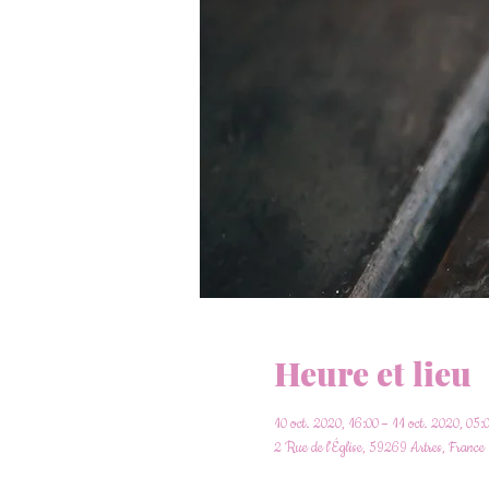
Heure et lieu
10 oct. 2020, 16:00 – 11 oct. 2020, 05:
2 Rue de l'Église, 59269 Artres, France