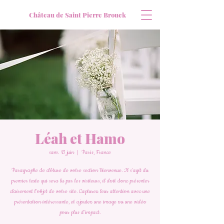
Château de Saint Pierre Brouck
Léah et Hamo
sam. 13 juin
  |  
Paris, France
Paragraphe de clôture de votre section Bienvenue. Il s'agit du
premier texte qui sera lu par les visiteurs, il doit donc présenter
clairement l'objet de votre site. Capturez leur attention avec une
présentation intéressante, et ajoutez une image ou une vidéo
pour plus d'impact.