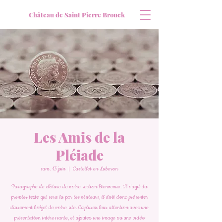
Château de Saint Pierre Brouck
Les Amis de la
Pléiade
sam. 13 juin
  |  
Castellet en Luberon
Paragraphe de clôture de votre section Bienvenue. Il s'agit du
premier texte qui sera lu par les visiteurs, il doit donc présenter
clairement l'objet de votre site. Capturez leur attention avec une
présentation intéressante, et ajoutez une image ou une vidéo