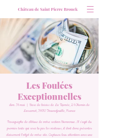
Château de Saint Pierre Brouck
Les Foulées
Exceptionnelles
dim. 31 mai
  |  
Base de loisirs de La Ramée, 21 Chemin de
Larramet, 31170 Tournefeuille, France
Paragraphe de clôture de votre section Bienvenue. Il s'agit du
premier texte qui sera lu par les visiteurs, il doit donc présenter
clairement l'objet de votre site. Capturez leur attention avec une