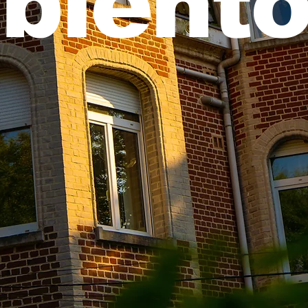
bientô