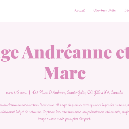
Accueil
Chambres d'hôte
Sém
ge Andréanne et
Marc
sam. 05 sept.
  |  
130 Place D'Amboise, Sainte-Julie, QC J3E 2N9, Canada
 de clôture de votre section Bienvenue. Il s'agit du premier texte qui sera lu par les visiteurs, i
 clairement l'objet de votre site. Capturez leur attention avec une présentation intéressante, et a
image ou une vidéo pour plus d'impact.