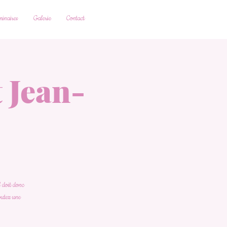
inaires
Galerie
Contact
 Jean-
l doit donc
joutez une