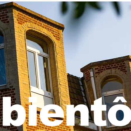
bientô