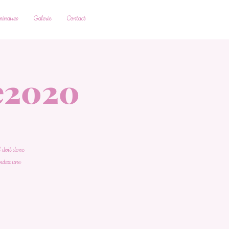
inaires
Galerie
Contact
e2020
l doit donc
joutez une