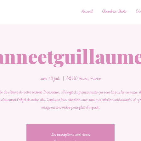
Accueil
Chambres d'hôte
Sém
anneetguillaum
sam. 18 juil.
  |  
42110 Feurs, France
 de clôture de votre section Bienvenue. Il s'agit du premier texte qui sera lu par les visiteurs, i
 clairement l'objet de votre site. Capturez leur attention avec une présentation intéressante, et a
image ou une vidéo pour plus d'impact.
Les inscriptions sont closes