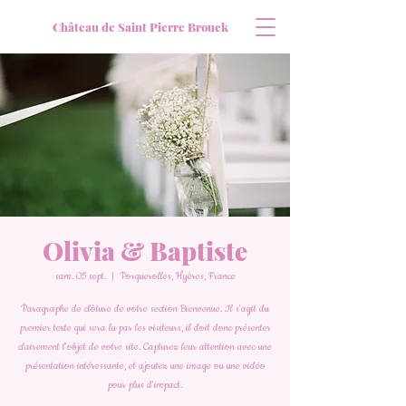
Château de Saint Pierre Brouck
Olivia & Baptiste
sam. 05 sept.
  |  
Porquerolles, Hyères, France
Paragraphe de clôture de votre section Bienvenue. Il s'agit du
premier texte qui sera lu par les visiteurs, il doit donc présenter
clairement l'objet de votre site. Capturez leur attention avec une
présentation intéressante, et ajoutez une image ou une vidéo
pour plus d'impact.