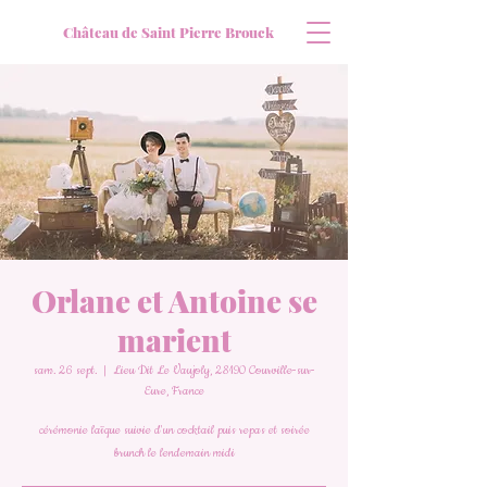
Château de Saint Pierre Brouck
Orlane et Antoine se
marient
sam. 26 sept.
  |  
Lieu Dit Le Vaujoly, 28190 Courville-sur-
Eure, France
cérémonie laïque suivie d'un cocktail puis repas et soirée
brunch le lendemain midi