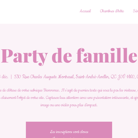
Accueil
Chambres d'hôte
Sém
Party de famille
 déc.
  |  
530 Rue Charles Auguste Montreuil, Saint-André-Avellin, QC J0V 1W0,
de clôture de votre rubrique Bienvenue. Il s'agit du premier texte qui sera lu par les visiteurs, 
 clairement l'objet de votre site. Capturez leur attention avec une présentation intéressante, et a
image ou une vidéo pour plus d'impact.
Les inscriptions sont closes