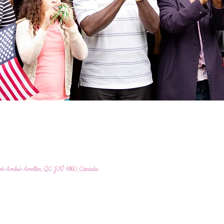
int-André-Avellin, QC J0V 1W0, Canada