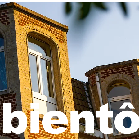
bientô