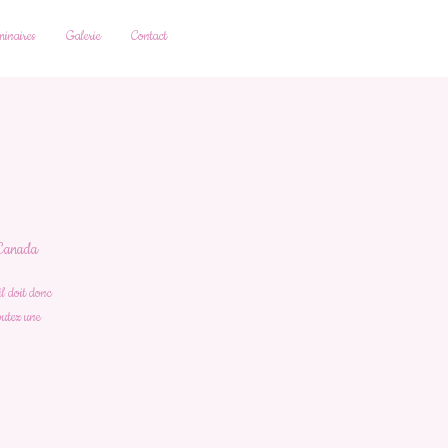
inaires
Galerie
Contact
 Canada
il doit donc
joutez une