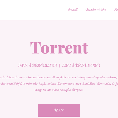
Accueil
Chambres d'hôte
Sém
Torrent
DATE À DÉTERMINER
  |  
LIEU À DÉTERMINER
de clôture de votre rubrique Bienvenue. Il s'agit du premier texte qui sera lu par les visiteurs, 
 clairement l'objet de votre site. Capturez leur attention avec une présentation intéressante, et a
image ou une vidéo pour plus d'impact.
RSVP