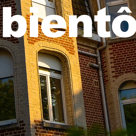
bientô