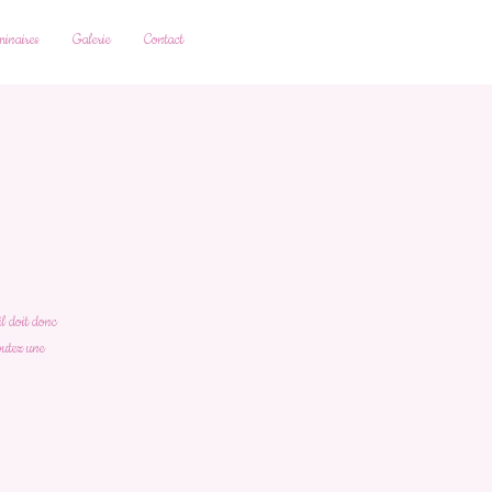
inaires
Galerie
Contact
il doit donc
joutez une