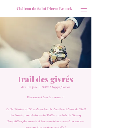
Château de Saint Pierre Brouck
trail des givrés
dim. 02 févr.
  |  
86240 Ligugé, France
Bienvenue à tous les runners !
Le 02 Février 2020 se déroulera la deuxième édition du Trail
des Givrés, aux alentours de Poitiers, au bois de Givray.
Compétition, découverte et bonne ambiance seront au rendez-
vous sur 2 magnifiques circuits !